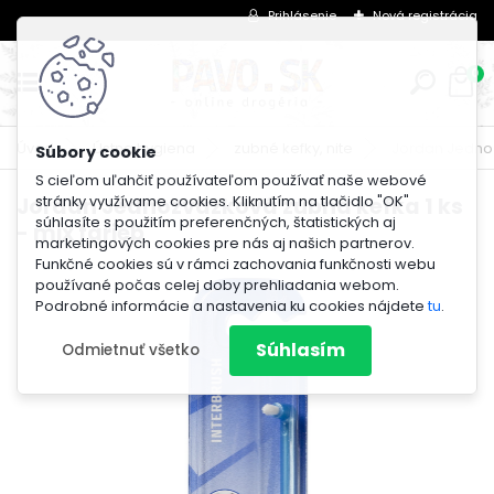
Prihlásenie
Nová registrácia
0
Úvod
Ústna hygiena
zubné kefky, nite
Jordan Jednoz
S cieľom uľahčiť používateľom používať naše webové
stránky využívame cookies. Kliknutím na tlačidlo "OK"
Jordan Jednozväzková zubná kefka 1 ks
súhlasíte s použitím preferenčných, štatistických aj
- mix farieb
marketingových cookies pre nás aj našich partnerov.
Funkčné cookies sú v rámci zachovania funkčnosti webu
používané počas celej doby prehliadania webom.
Podrobné informácie a nastavenia ku cookies nájdete
tu
.
Súhlasím
Odmietnuť všetko